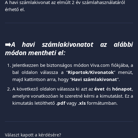
A havi számlakivonat az elmúlt 2 év számlahasználatáról 
érhető el.
➡️
A havi számlakivonatot az alábbi
módon mentheti el:
Jelentkezzen be biztonságos módon Viva.com fiókjába, a
bal oldalon válassza a “
Riportok/Kivonatok
” menüt,
majd kattintson arra, hogy “
Havi számlakivonat
”.
A következő oldalon válassza ki azt az
évet
és
hónapot
,
amelyre vonatkozóan le szeretné kérni a kimutatást. Ez a
kimutatás letölthető
.pdf
vagy
.xls
formátumban.
Választ kapott a kérdésére?