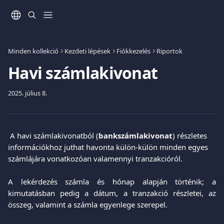
Ugrás a fő tartalomra
Minden kollekció
Kezdeti lépések
Fiókkezelés
Riportok
Havi számlakivonat
2025. július 8.
A havi számlakivonatból (
bankszámlakivonat
) részletes 
információkhoz juthat havonta külön-külön minden egyes 
számlájára vonatkozóan valamennyi tranzakcióról.
A lekérdezés számla és hónap alapján történik; a
kimutatásban pedig a dátum, a tranzakció részletei, az
összeg, valamint a számla egyenlege szerepel.