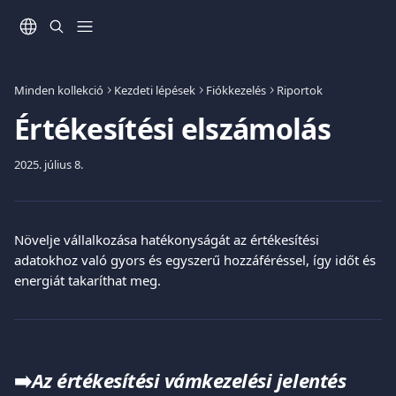
Ugrás a fő tartalomra
Minden kollekció
Kezdeti lépések
Fiókkezelés
Riportok
Értékesítési elszámolás
2025. július 8.
Növelje vállalkozása hatékonyságát az értékesítési 
adatokhoz való gyors és egyszerű hozzáféréssel, így időt és 
energiát takaríthat meg.
➡️
Az értékesítési vámkezelési jelentés 