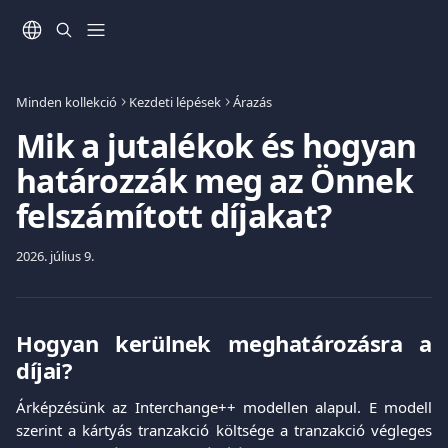
Ugrás a fő tartalomra
Minden kollekció
Kezdeti lépések
Árazás
Mik a jutalékok és hogyan
határozzák meg az Önnek
felszámított díjakat?
2026. július 9.
Hogyan kerülnek meghatározásra a
díjai?
Árképzésünk az Interchange++ modellen alapul. E modell
szerint a kártyás tranzakció költsége a tranzakció végleges