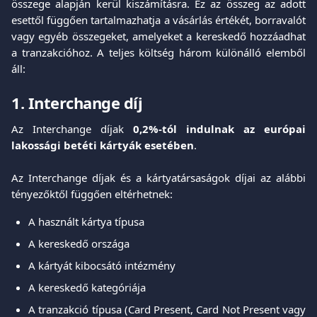
összege alapján kerül kiszámításra. Ez az összeg az adott
esettől függően tartalmazhatja a vásárlás értékét, borravalót
vagy egyéb összegeket, amelyeket a kereskedő hozzáadhat
a tranzakcióhoz. A teljes költség három különálló elemből
áll:
1. Interchange díj
Az Interchange díjak
0,2%-tól indulnak az európai
lakossági betéti kártyák esetében
.
Az Interchange díjak és a kártyatársaságok díjai az alábbi
tényezőktől függően eltérhetnek:
A használt kártya típusa
A kereskedő országa
A kártyát kibocsátó intézmény
A kereskedő kategóriája
A tranzakció típusa (Card Present, Card Not Present vagy