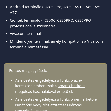
Android terminálok: A920 Pro, A920, A910, A80, A50, 
A77
Ciontek terminálok: CS50C, CS30PRO, CS30PRO 
professzionális szkennerrel
Viva.com terminál
Minden olyan terminál, amely kompatibilis a Viva.com 
terminálalkalmazással.
Fontos megjegyzések.
Az előzetes engedélyezési funkció az e-
kereskedelemben csak a 
Smart Checkout
megoldás használatával érhető el.
Az előzetes engedélyezési funkció nem érhető el 
ismétlődő vagy részletfizetéses kártyás 
tranzakciók esetén.