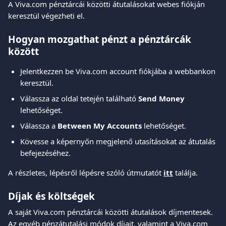
A Viva.com pénztárcái közötti átutalásokat webes fiókján 
keresztül végezheti el.
Hogyan mozgathat pénzt a pénztárcák 
között
Jelentkezzen be Viva.com account fiókjába a webbankon 
keresztül.
Válassza az oldal tetején található 
Send Money
lehetőséget.
Válassza a 
Between My Accounts
 lehetőséget.
Kövesse a képernyőn megjelenő utasításokat az átutalás 
befejezéséhez.
A részletes, lépésről lépésre szóló útmutatót 
itt
 találja.
Díjak és költségek
A saját Viva.com pénztárcái közötti átutalások díjmentesek.
Az egyéb pénzátutalási módok díjait, valamint a Viva.com 