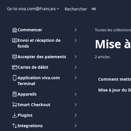
Passer au contenu principal
Go to viva.com
Français
Rechercher
⌘
K
Commencer
Toutes les collection
Mise à
Envoi et réception de
fonds
Accepter des paiements
2 articles
Cartes de débit
Application viva.com
Comment mettre 
Terminal
Mise à jour du D
Appareils
Smart Checkout
Plugins
Integrations