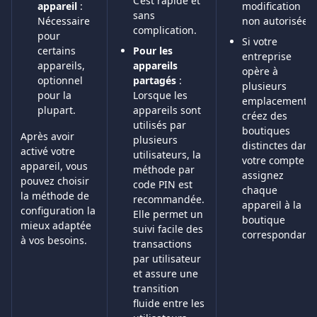
C’est rapide et 
appareil
 : 
modification 
sans 
Nécessaire 
non autorisée.
complication.
pour 
Si votre 
certains 
Pour les 
entreprise 
appareils, 
appareils 
opère à 
optionnel 
partagés
 : 
plusieurs 
pour la 
Lorsque les 
emplacements,
plupart.
appareils sont 
créez des 
utilisés par 
boutiques 
Après avoir 
plusieurs 
distinctes dans 
activé votre 
utilisateurs, la 
votre compte et
appareil, vous 
méthode par 
assignez 
pouvez choisir 
code PIN est 
chaque 
la méthode de 
recommandée. 
appareil à la 
configuration la 
Elle permet un 
boutique 
mieux adaptée 
suivi facile des 
correspondante
à vos besoins.
transactions 
par utilisateur 
et assure une 
transition 
fluide entre les 