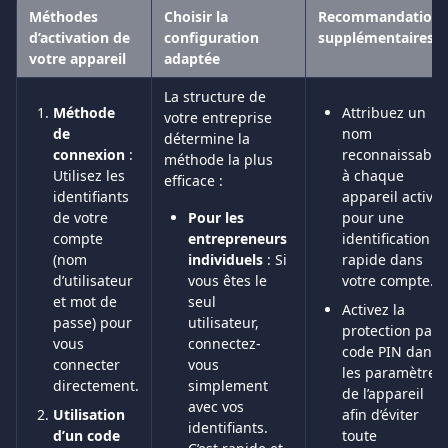
Méthodes 
Choisir la 
Recommandations
d’activation de 
configuration 
supplémentaires
votre appareil
adaptée
La structure de 
Méthode 
Attribuez un 
votre entreprise 
de 
nom 
détermine la 
connexion
 : 
reconnaissable 
méthode la plus 
Utilisez les 
à chaque 
efficace :
identifiants 
appareil activé 
de votre 
Pour les 
pour une 
compte 
entrepreneurs 
identification 
(nom 
individuels
 : Si 
rapide dans 
d’utilisateur 
vous êtes le 
votre compte.
et mot de 
seul 
Activez la 
passe) pour 
utilisateur, 
protection par 
vous 
connectez-
code PIN dans 
connecter 
vous 
les paramètres 
directement.
simplement 
de l’appareil 
avec vos 
Utilisation 
afin d’éviter 
identifiants. 
d’un code 
toute 