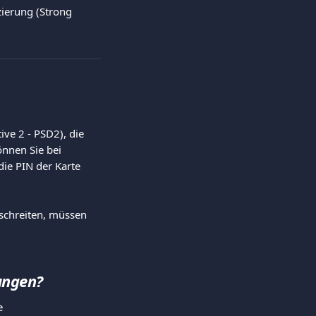
ierung (Strong 
ve 2 - PSD2), die 
nnen Sie bei 
ie PIN der Karte 
schreiten, müssen 
ungen?
e 