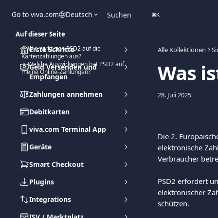
Zum Hauptinhalt springen
Go to viva.com
Deutsch
Suchen
⌘
K
Auf dieser Seite
✧ Wie wirkt sich PSD2 auf die
Erste Schritte
Alle Kollektionen
Si
Kartenzahlungen aus?
Was is
✧ Welche Auswirkungen hat PSD2 auf
Geld Versenden und
meine Online-Zahlungen?
Empfangen
Zahlungen annehmen
28. Juli 2025
Debitkarten
viva.com Terminal App
Die 2. Europäisch
Geräte
elektronische Zah
Verbraucher betre
Smart Checkout
PSD2 erfordert u
Plugins
elektronischer Za
Integrations
schützen. 
ISV / Marktplatz