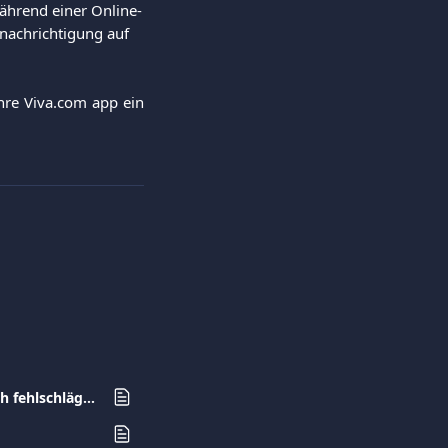
ährend einer Online-
enachrichtigung auf 
hre Viva.com app ein
Ich versuche, eine Transaktion über die viva.com terminal auszuführen, die jedoch fehlschlägt. Was ist das Problem?