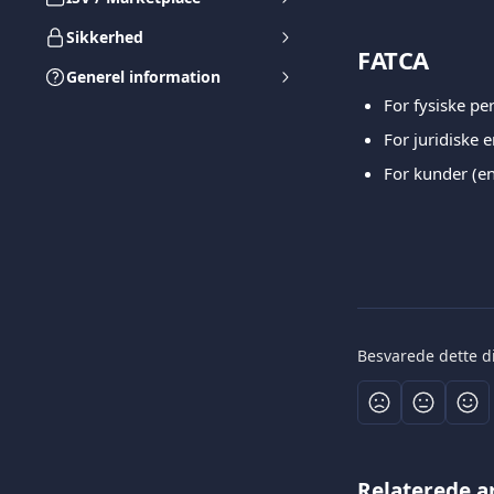
Sikkerhed
FATCA
Generel information
For fysiske pe
For juridiske 
For kunder (en
Besvarede dette d
Relaterede ar