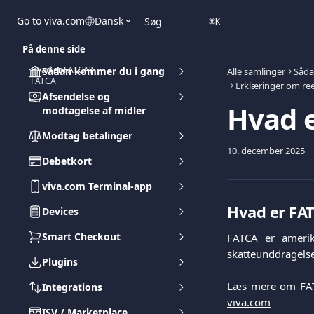
Spring videre til hovedindholdet
Go to viva.com
Dansk
Søg
⌘
K
På denne side
Hvad er FATCA?
Sådan kommer du i gang
Alle samlinger
Såda
FATCA
Erklæringer om ree
Afsendelse og
Hvad 
modtagelse af midler
Modtag betalinger
10. december 2025
Debetkort
viva.com Terminal-app
Hvad er FA
Devices
Smart Checkout
FATCA er amerika
skatteunddragelse 
Plugins
Læs mere om FA
Integrations
viva.com
ISV / Marketplace