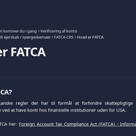
n kommer du i gang
Verificering af konto
lt ejerskab / spørgeskemaer / FATCA-CRS
Hvad er FATCA
er FATCA
TCA?
nske regler der har til formål at forhindre skattepligtige
ved at have konti hos finansielle institutioner uden for USA.
TCA her:
Foreign Account Tax Compliance Act (FATCA) - Informa