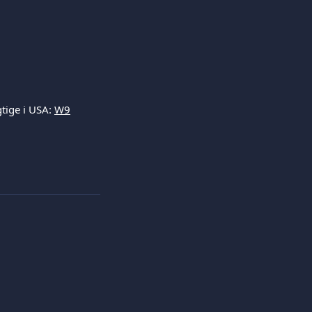
gtige i USA:
W9