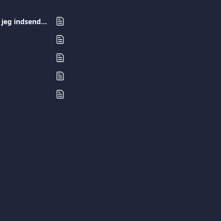
Hvad er en Reel Ejer Erklæring/Beneficial Ownership Declaration, og hvorfor skal jeg indsende den i Danmark?