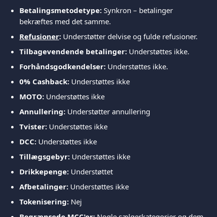
Betalingsmetodetype:
 Synkron – betalinger 
bekræftes med det samme.
Refusioner
:
 Understøtter delvise og fulde refusioner.
Tilbagevendende betalinger:
 Understøttes ikke.
Forhåndsgodkendelser:
 Understøttes ikke.
0% Cashback:
 Understøttes ikke
MOTO:
 Understøttes ikke
Annullering:
 Understøtter annullering
Tvister:
 Understøttes ikke
DCC:
 Understøttes ikke
Tillægsgebyr:
 Understøttes ikke
Drikkepenge:
 Understøttet
Afbetalinger:
 Understøttes ikke
Tokenisering:
 Nej
Begrænsede MCC'er:
 Nogle sælgerkategorier og dem, 