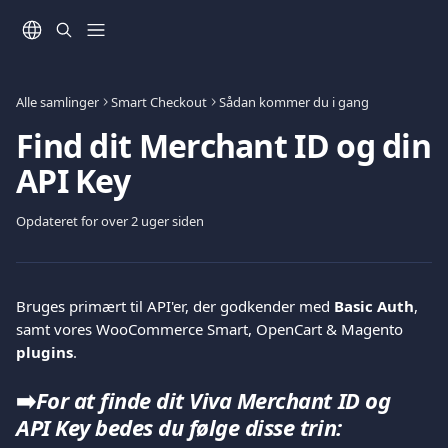
Spring videre til hovedindholdet
Alle samlinger
Smart Checkout
Sådan kommer du i gang
Find dit Merchant ID og din
API Key
Opdateret for over 2 uger siden
Bruges primært til API'er, der godkender med 
Basic Auth
, 
samt vores WooCommerce Smart, OpenCart & Magento 
plugins
.
➡️
For at finde dit Viva Merchant ID og 
API Key bedes du følge disse trin: