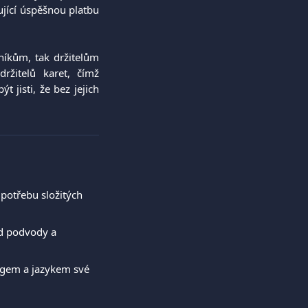
ující úspěšnou platbu
níkům, tak držitelům
ržitelů karet, čímž
 jisti, že bez jejich
 potřebu složitých 
d podvody a 
logem a jazykem své 