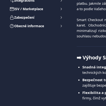
Integrations
platbu. Jakmile z
a to podle Vašeho
ISV / Marketplace
Zabezpečení
Smart Checkout
karet. Obchodní
Obecné informace
minimalizují rizi
souhlasu nebudou
➡️ Výhody 
Snadná integ
technických ko
Bezpečnost t
zajišťuje bezp
Flexibilita a
firmy, čímž vyt