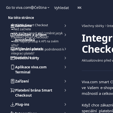
Přeskočit na hlavní obsah
Go to viva.com
Čeština
Vyhledat
⌘
K
Na této stránce
➡️ Výhody Smart Checkout
Začínáme
Všechny sbírky
Int
➥Než začnete
Integr
➥Jak mohu upravit styl / změnit jazyk
Odesílání a příjem
v aplikaci Smart Checkout?
prostředků
➥Kde najdu přístup k API na svém
Check
účtu?
Přijímání plateb
➥Jak zobrazit technické podrobnosti k
integraci plateb?
➥Dozvědět se více
Debetní karty
Aktualizováno před v
Aplikace viva.com
Terminal
Zařízení
Viva.com smart Ch
ve Vašem e-shopu.
Platební brána Smart
možností a celkov
Checkout
Plug-ins
Když chce zákazn
speciální plateb