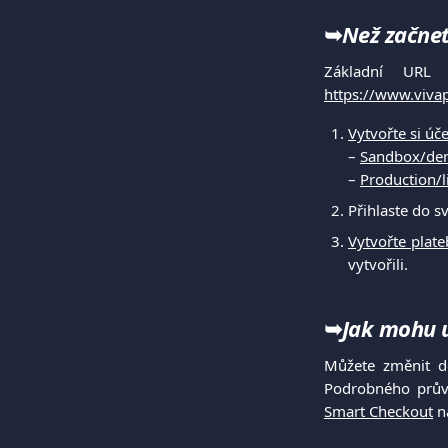
➥
Než začne
Základní URL
https://www.viv
Vytvořte si úče
–
Sandbox/de
–
Production/l
Přihlaste do 
Vytvořte plate
vytvořili.
➥
Jak mohu u
Můžete změnit de
Podrobného prův
Smart Checkout
na