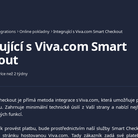
egrations
Online pokladny
Integrující s Viva.com Smart Checkout
ující s Viva.com Smart
out
íce než 2 týdny
eckout je přímá metoda integrace s Viva.com, která umožňuje př
 Zahrnuje minimální technické úsilí z Vaší strany a nabízí nejš
ých funkcí.
ík provést platbu, bude prostřednictvím naší služby Smart Che
ní stránku hostovanou Viva.com. Tady zákazník zadá své plat