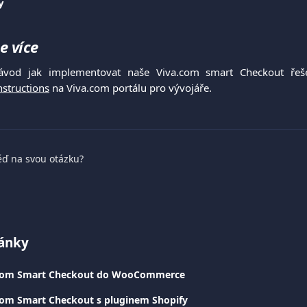
y
e více 
vod jak implementovat naše Viva.com smart Checkout řeše
nstructions
na Viva.com portálu pro vývojáře.
ěď na svou otázku?
lánky
.com Smart Checkout do WooCommerce
com Smart Checkout s pluginem Shopify