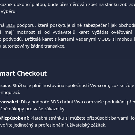
ákazník dokončí platbu, bude přesměrován zpět na stánku zobraz
 výběru.
 má
3DS
podporu, která poskytuje silné zabezpečení jak obchod
ci mají možnost si od vydavatelů karet vyžádat ověřování d
ko podvodů. Držitelé karet s kartami vedenými v 3DS si mohou být
 autorizovány žádné transakce.
Smart Checkout
race:
 Služba je plně hostována společností Viva.com, což snižuje
nfigurací.
ransakcí:
 Díky podpoře 3DS chrání Viva.com vaše podnikání pře
ečné nákupy pro vaše zákazníky.
 přizpůsobení:
 Platební stránku si můžete přizpůsobit barvami, 
voříte jedinečný a profesionální uživatelský zážitek.