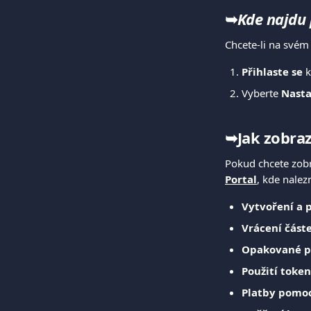
➥
Kde najdu 
Chcete-li na svém
Přihlaste se
 
Vyberte 
Nasta
➥Jak zobraz
Pokud chcete zobra
Portal
, kde nalez
Vytvoření a 
Vrácení část
Opakované p
Použití toke
Platby pomoc