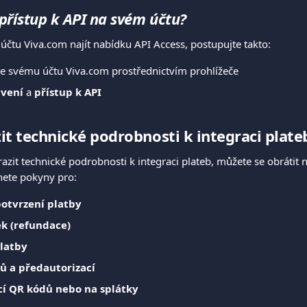
přístup k API na svém účtu? 
 účtu Viva.com najít nabídku API Access, postupujte takto:
ke svému účtu Viva.com prostřednictvím prohlížeče
vení
 a 
přístup k API
it technické podrobnosti k integraci plate
zit technické podrobnosti k integraci plateb, můžete se obrátit n
nete pokyny pro:
potvrzení platby
ek (refundace)
latby
nů a předautorizací
í QR kódů nebo na splátky