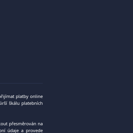
ijímat platby online
irší škálu platebních
ckout přesměrován na
ební údaje a provede