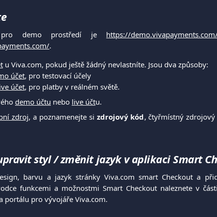
te
 pro demo prostředí je
https://demo.vivapayments.com
apayments.com/
.
t
u Viva.com, pokud ještě žádný nevlastníte. Jsou dva způsoby:
mo účet
, pro testovací účely
ive účet
, pro platby v reálném světě.
svého
demo účtu
nebo
live účt
u.
bní zdroj
, a poznamenejte si
zdrojový kód
, čtyřmístný zdrojový
pravit styl / změnit jazyk v aplikaci Smart C
sign, barvu a jazyk stránky Viva.com smart Checkout a přid
odce funkcemi a možnostmi Smart Checkout naleznete v čás
 portálu pro vývojáře Viva.com.