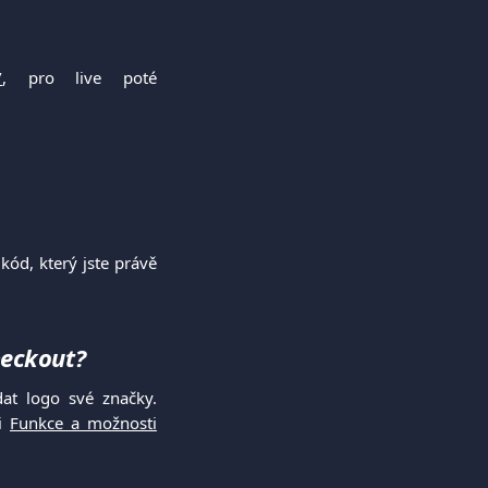
/
, pro live poté
 kód, který jste právě
heckout?
at logo své značky.
ti
Funkce a možnosti