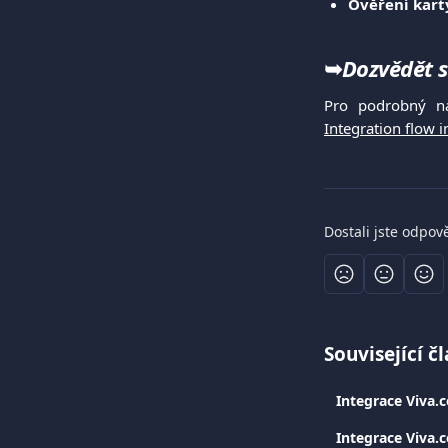
Ověření kart
➥
Dozvědět s
Pro podrobný ná
Integration flow i
Dostali jste odpov
Související č
Integrace Viva
Integrace Viva.