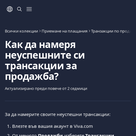
Към основното съдържание
Всички колекции
Приемане на плащания
Транзакции по продаж
Как да намеря
неуспешните си
трансакции за
продажба?
Актуализирано преди повече от 2 седмици
За да намерите своите неуспешни трансакции:  
Влезте във вашия акаунт в Viva.com
От менюто 
Продажби
 изберете 
Трансакции