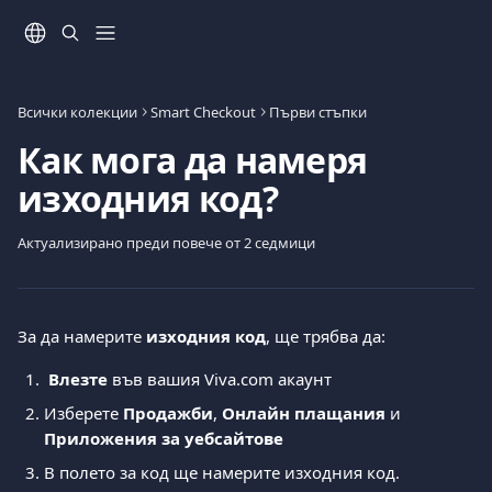
Към основното съдържание
Всички колекции
Smart Checkout
Първи стъпки
Как мога да намеря
изходния код?
Актуализирано преди повече от 2 седмици
За да намерите 
изходния код
, ще трябва да:
Влезте
 във вашия Viva.com акаунт
Изберете 
Продажби
, 
Онлайн плащания
 и 
Приложения за уебсайтове
В полето за код ще намерите изходния код.