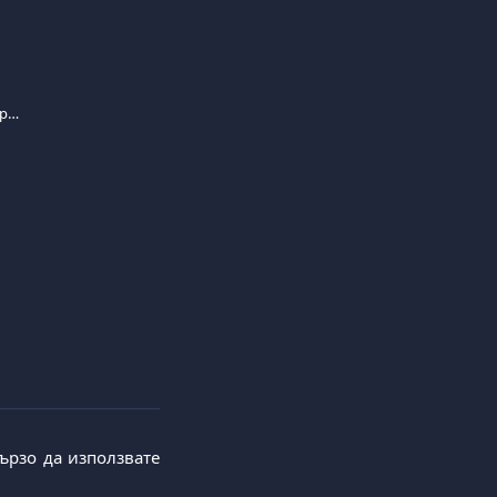
Нямам електронен магазин, мога ли да приемам плащания с карта?
ързо да използвате