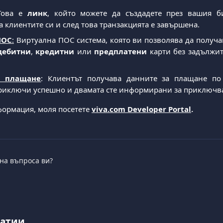
ова е
линк
, който можете да създадете през вашия би
а клиентите си и след това транзакцията е завършена.
ПОС
:
Виртуална ПОС система, която ви позволява да получ
дебитни
,
кредитни
или
предплатени
карти без задължит
а плащане
: Клиентът получава данните за плащане по
риключи успешно и двамата сте информирани за приключва
формация, моля посетете
viva.com Developer Portal
.
 на въпроса ви?
татии