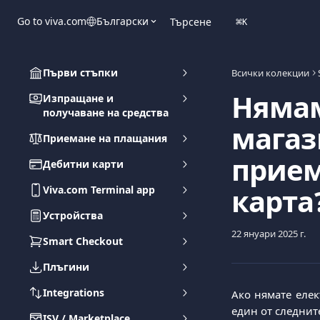
Към основното съдържание
Go to viva.com
Български
Търсене
⌘
K
Първи стъпки
Всички колекции
Нямам
Изпращане и
получаване на средства
магаз
Приемане на плащания
прием
Дебитни карти
карта
Viva.com Terminal app
Устройства
22 януари 2025 г.
Smart Checkout
Плъгини
Integrations
Ако нямате елек
един от следнит
ISV / Marketplace