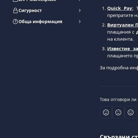
Quick Pay
:
Т
Сигурност
препратите н
Обща информация
Виртуален 
плащания с
на клиента.
Известие з
плащането п
За подробна ин
Това отговори ли
Свързани с