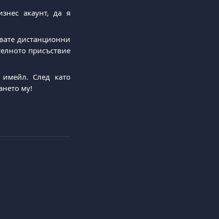
знес акаунт, да я
авате дистанционни
елното присъствие
 имейл. След като
нето му!