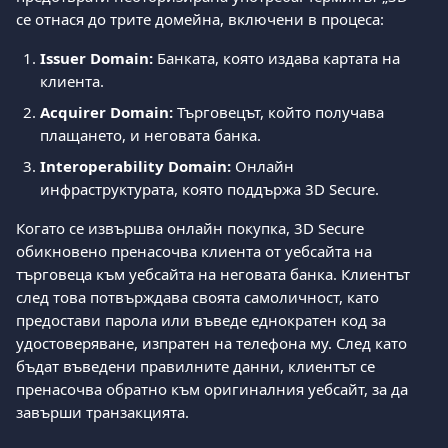
се отнася до трите домейна, включени в процеса:
Issuer Domain:
 Банката, която издава картата на 
клиента.
Acquirer Domain:
 Търговецът, който получава 
плащането, и неговата банка.
Interoperability Domain:
 Онлайн 
инфраструктурата, която поддържа 3D Secure.
Когато се извършва онлайн покупка, 3D Secure 
обикновено пренасочва клиента от уебсайта на 
търговеца към уебсайта на неговата банка. Клиентът 
след това потвърждава своята самоличност, като 
предостави парола или въведе еднократен код за 
удостоверяване, изпратен на телефона му. След като 
бъдат въведени правилните данни, клиентът се 
пренасочва обратно към оригиналния уебсайт, за да 
завърши транзакцията.