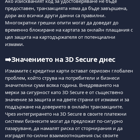
Ако изискваният код за удостоверяване не бъде 
предоставен, транзакцията няма да бъде завършена, 
дори ако всички други данни са правилни. 
Многократни грешни опити могат да доведат до 
временно блокиране на картата за онлайн плащания с 
цел защита на картодържателя от потенциални 
измами.
➡️
Значението на 3D Secure днес
Измамите с кредитни карти остават сериозен глобален 
проблем, който струва на потребители и бизнеси 
значителни суми всяка година. Внедряването на 
мерки за сигурност като 3D Secure е от съществено 
значение за защита и на двете страни от измами и за 
поддържане на доверието в онлайн транзакциите. 
Чрез интегрирането на 3D Secure в своите платежни 
системи бизнесите могат да предложат по-сигурно 
пазаруване, да намалят риска от сторнирания и да 
изградят по-силни взаимоотношения със своите 