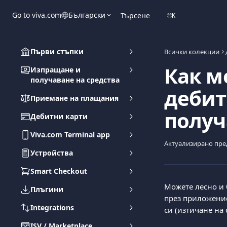
Към основното съдържание
Go to viva.com
Български
Търсене
⌘
K
Първи стъпки
Всички колекции
Как м
Изпращане и
получаване на средства
дебит
Приемане на плащания
получ
Дебитни карти
Viva.com Terminal app
Актуализирано пре
Устройства
Smart Checkout
Можете лесно и 
Плъгини
през приложение
Integrations
си (изтичане на 
ISV / Marketplace