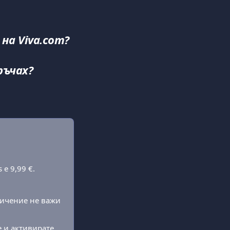
на Viva.com?
ръчах?
 е 9,99 €.
ничение не важи 
 и активирате.