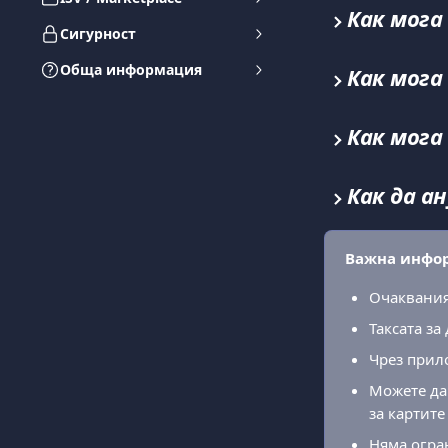
Как мога
Сигурност
Обща информация
Как мога
Как мога
Как да а
Важна инфор
Очакваният
Таксата за 
Чрез прил
Можете да
за картите
Няма огра