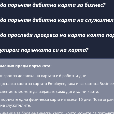
 да поръчам дебитна карта за бизнес?
 да поръчам дебитна карта на служител 
 да проследя прогреса на карта която по
нулирам поръчката си на карта?
мация преди поръчката:
 срок за доставка на картата е 6 работни дни.
доставка както за картата Employee, така и за картата Business
ожението можете да издавате само дигитални карти.
 поръчате една физическа карта на всеки 15 дни. Това огра
 на служителите.
ничение за броя физически карти, които можете да поръчате