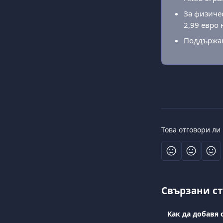
За физичес
2,99 евро 
Поддържана
Това отговори ли
Свързани с
Как да добавя 