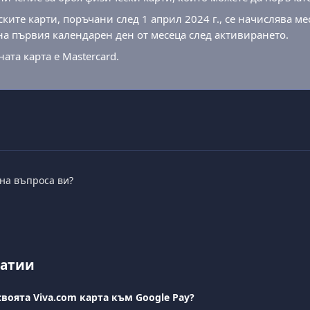
ките карти, поръчани след 1 април 2024 г., се начислява мес
на първия календарен ден от месеца след активирането.
та карта е Mastercard.
 на въпроса ви?
татии
своята Viva.com карта към Google Pay?