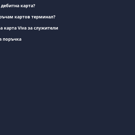
 дебитна карта?
оръчам картов терминал?
а карта Viva за служители
а поръчка