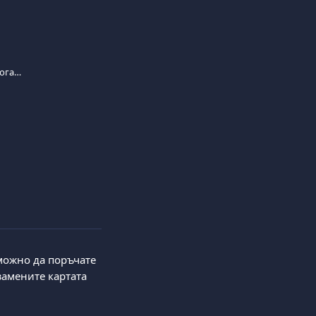
Как мога да поръчам дебитна карта и кога ще я получа?
можно да поръчате 
замените картата 