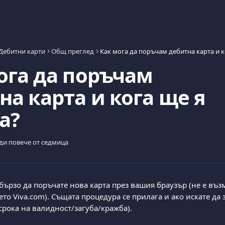
Дебитни карти
Общ преглед
ога да поръчам
на карта и кога ще я
а?
ди повече от седмица
бързо да поръчате нова карта през вашия браузър (не е въз
то Viva.com). Същата процедура се прилага и ако искате да 
срока на валидност/загуба/кражба).