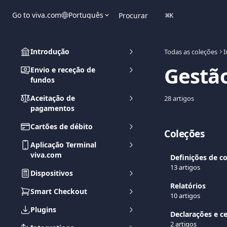
Ir para conteúdo principal
Go to viva.com
Português
Procurar
⌘
K
Introdução
Todas as coleções
I
Gestão
Envio e receção de
fundos
Aceitação de
28 artigos
pagamentos
Cartões de débito
Coleções
Aplicação Terminal
viva.com
Definições de c
13 artigos
Dispositivos
Relatórios
Smart Checkout
10 artigos
Plugins
Declarações e ce
2 artigos