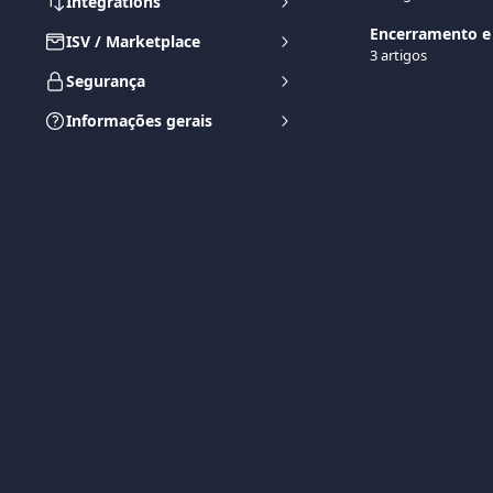
Integrations
Encerramento e 
ISV / Marketplace
3 artigos
Segurança
Informações gerais