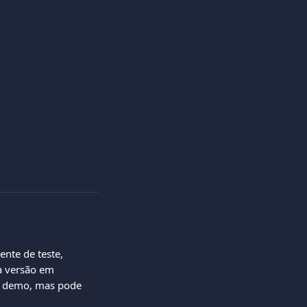
nte de teste, 
a versão em 
e demo, mas pode 