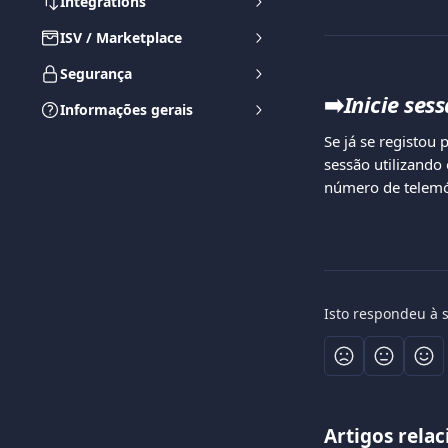
Integrations
ISV / Marketplace
Segurança
➡️
Inicie ses
Informações gerais
Se já se registou
sessão utilizando
número de telemóv
Isto respondeu à 
Artigos rela