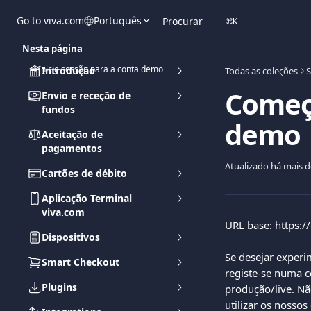
Ir para conteúdo principal
Go to viva.com
Português
Procurar
⌘
K
Nesta página
➡️Inicie sessão para a conta demo
Introdução
Todas as coleções
S
Começ
Envio e receção de
fundos
demo
Aceitação de
pagamentos
Atualizado há mais 
Cartões de débito
Aplicação Terminal
viva.com
URL base: 
https:
Dispositivos
Se desejar experi
Smart Checkout
registe-se numa c
Plugins
produção/live. N
utilizar os nosso