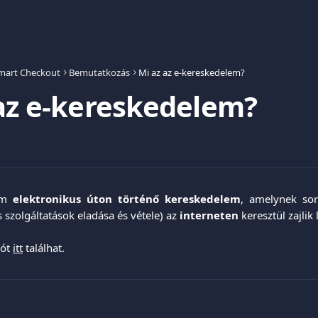
mart Checkout
Bemutatkozás
Mi az az e-kereskedelem?
az e-kereskedelem?
lem
elektronikus úton történő kereskedelem
, amelynek so
 szolgáltatások eladása és vétele) az
interneten
keresztül zajlik 
ót 
itt
 találhat.