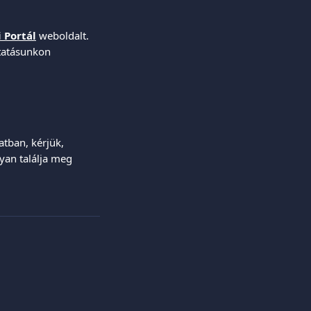
i Portál
 weboldalt. 
tatásunkon 
tban, kérjük, 
gyan találja meg 