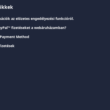
cikkek
ációk az előzetes engedélyezési funkcióról.
ayPal™ fizetéseket a webáruházamban?
y Payment Method
izetések