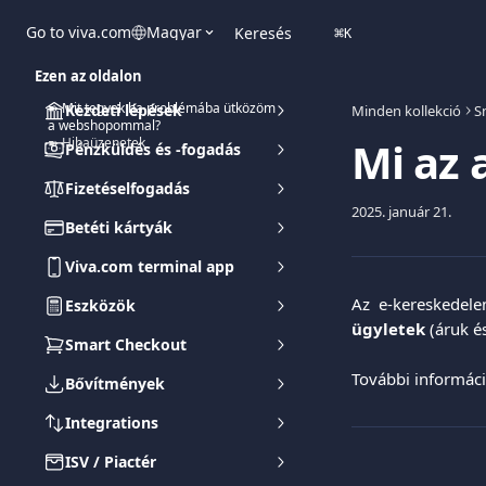
Ugrás a fő tartalomra
Go to viva.com
Magyar
Keresés
⌘
K
Ezen az oldalon
➽ Mit tegyek ha problémába ütközöm
Kezdeti lépések
Minden kollekció
S
a webshopommal?
Mi az 
➽ Hibaüzenetek
Pénzküldés és -fogadás
Fizetéselfogadás
2025. január 21.
Betéti kártyák
Viva.com terminal app
Az e-kereskede
Eszközök
ügyletek
(áruk és
Smart Checkout
További informáci
Bővítmények
Integrations
ISV / Piactér