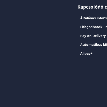
Kapcsolódó 
Általános inform
Elfogadhatok P
Pay on Deliver
Automatikus kif
Alipay+