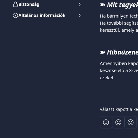
➽ 
Mit tegy
Biztonság
Általános információk
Ha bármilyen tech
Ha további segíts
keresztül, amely 
➽ 
Hibaüzen
Amennyiben kapcso
készítse elő a X-v
ezeket.
Választ kapott a k