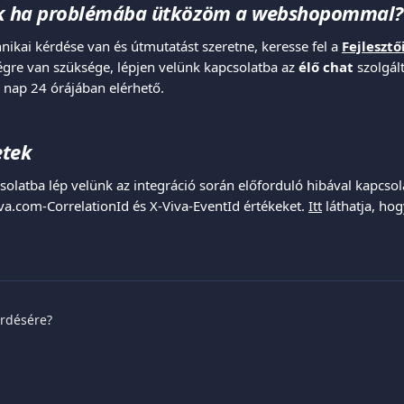
ek ha problémába ütközöm a webshopommal?
nikai kérdése van és útmutatást szeretne, keresse fel a 
Fejlesztő
égre van szüksége, lépjen velünk kapcsolatba az 
élő chat
 szolgál
a nap 24 órájában elérhető.
etek
latba lép velünk az integráció során előforduló hibával kapcsola
iva.com-CorrelationId és X-Viva-EventId értékeket. 
Itt
 láthatja, ho
érdésére?