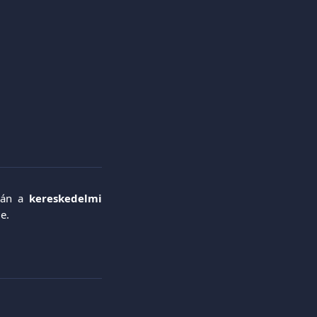
rán a
kereskedelmi
le.