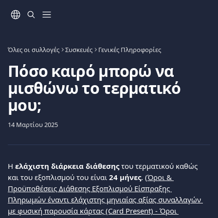
Mετάβαση στο κύριο περιεχόμενο
Όλες οι συλλογές
Συσκευές
Γενικές Πληροφορίες
Πόσο καιρό μπορώ να
μισθώνω το τερματικό
μου;
14 Μαρτίου 2025
Η 
ελάχιστη διάρκεια διάθεσης 
του τερματικού καθώς 
και του εξοπλισμού του είναι 
24 μήνες
. (
Όροι & 
Προϋποθέσεις Διάθεσης Εξοπλισμού Είσπραξης 
Πληρωμών έναντι ελάχιστης μηνιαίας αξίας συναλλαγών 
με φυσική παρουσία κάρτας (Card Present) - Όροι 