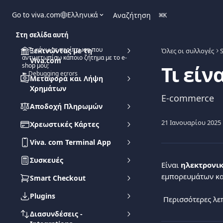
Mετάβαση στο κύριο περιεχόμενο
Go to viva.com
Ελληνικά
Αναζήτηση
⌘
K
Στη σελίδα αυτή
➽ Τι κάνω σε περίπτωση που
Ξεκινώντας με τη
Όλες οι συλλογές
αντιμετωπίσω κάποιο ζήτημα με το e-
Viva.com
Τι είν
shop μου;
➽ Debugging errors
Μεταφορά και Λήψη
Χρημάτων
E-commerce
Αποδοχή Πληρωμών
21 Ιανουαρίου 2025
Χρεωστικές Κάρτες
Viva. com Terminal App
Συσκευές
Είναι 
ηλεκτρονικ
εμπορευμάτων κα
Smart Checkout
Plugins
 Περισσότερες λε
Διασυνδέσεις -