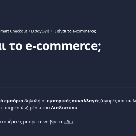
Smart Checkout
Εισαγωγή
Τι είναι το e-commerce;
αι το e-commerce;
ό εμπόριο
 δηλαδή οι 
εμπορικές συναλλαγές
 (αγορές και πωλ
ι υπηρεσιών) μέσω του 
Διαδικτύου
.
πτομέρειες μπορείτε να βρείτε 
εδώ
.