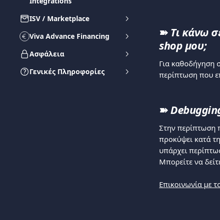
Integrations
ISV / Marketplace
➽ 
Τι κάνω σ
Viva Advance Financing
shop μου;
Ασφάλεια
Για καθοδήγηση σ
Γενικές Πληροφορίες
περίπτωση που επ
➽
Debugging
Στην περίπτωση π
προκύψει κατά τη
υπάρχει περίπτωσ
Μπορείτε να δείτ
Επικοινωνία με τ