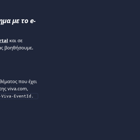
μα με το e-
rtal
 και σε 
σας βοηθήσουμε
.
θέματος που έχει 
ης viva.com, 
-Viva-EventId. 