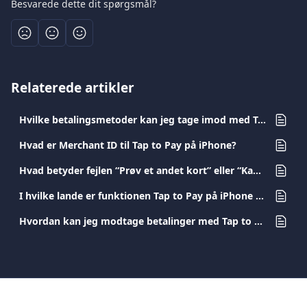
Besvarede dette dit spørgsmål?
Relaterede artikler
Hvilke betalingsmetoder kan jeg tage imod med Tap to Pay på iPhone og hvad koster det?
Hvad er Merchant ID til Tap to Pay på iPhone?
Hvad betyder fejlen “Prøv et andet kort” eller “Kan ikke læse kort”?
I hvilke lande er funktionen Tap to Pay på iPhone tilgængelig?
Hvordan kan jeg modtage betalinger med Tap to Pay på iOS-enheder via Viva.com Terminal?