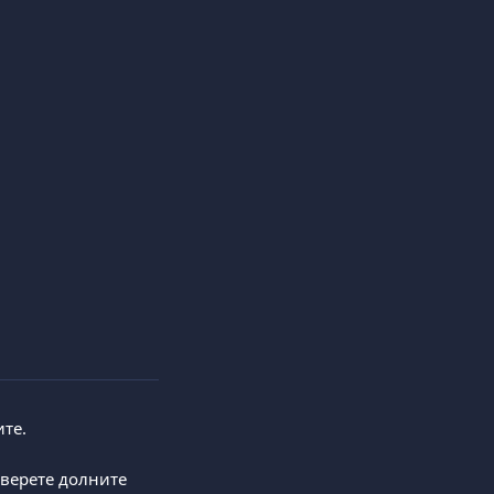
ите.
верете долните 