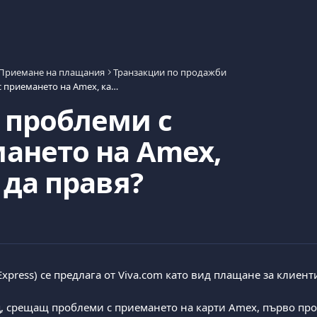
Приемане на плащания
Транзакции по продажби
Имам проблеми с приемането на Amex, какво да правя?
проблеми с
ането на Amex,
 да правя?
xpress) се предлага от Viva.com като вид плащане за клиент
ц, срещащ проблеми с приемането на карти Amex, първо про