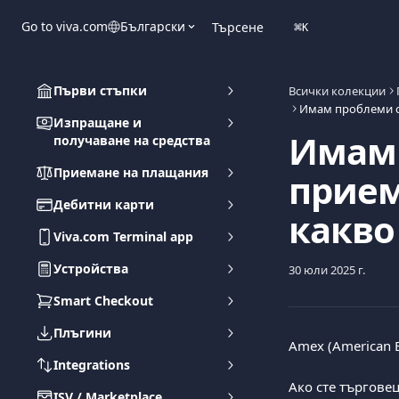
Към основното съдържание
Go to viva.com
Български
Търсене
⌘
K
Първи стъпки
Всички колекции
Изпращане и
Имам 
получаване на средства
Приемане на плащания
прием
Дебитни карти
какво
Viva.com Terminal app
Устройства
30 юли 2025 г.
Smart Checkout
Плъгини
Amex (American E
Integrations
Ако сте търгове
ISV / Marketplace